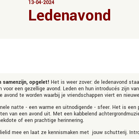
13-04-2024
Ledenavond
n samenzijn, opgelet!
Het is weer zover: de ledenavond staa
en voor een gezellige avond. Leden en hun introducés zijn v
ie avond te worden waarbij je vriendschappen viert en nieuw
onele natte - een warme en uitnodigende - sfeer. Het is ee
ten van een avond uit. Met een kabbelend achtergrondmuziek
ekdote of een prachtige herinnering.
lielid mee en laat ze kennismaken met jouw schutterij. Intr