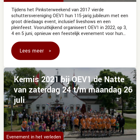
Tijdens het Pinksterweekend van 2017 vierde
schuttersvereniging OEV1 hun 115-jarig jubileum met een
groot driedaags event, inclusief liveshows en een
pleinfeest. Vooruitkijkend organiseert OEV1 in 2022, op 3,
4 en 5 juni, opnieuw een feestelijk evenement voor hun
120-jarig bestaan.
Lees meer
Kermis 2021 bij OEV1 de Natte
van zaterdag 24 t/m maandag 26
juli
Evenement in het verleden